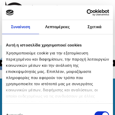
Συναίνεση
Λεπτομέρειες
Σχετικά
Αυτή η ιστοσελίδα χρησιμοποιεί cookies
Χρησιμοποιούμε cookie για την εξατομίκευση
περιεχομένου και διαφημίσεων, την παροχή λειτουργιών
κοινωνικών μέσων και την ανάλυση της
επισκεψιμότητάς μας. Επιπλέον, μοιραζόμαστε
πληροφορίες που αφορούν τον τρόπο που
χρησιμοποιείτε τον ιστότοπό μας με συνεργάτες
Επικοινωνία
κοινωνικών μέσων, διαφήμισης και αναλύσεων, οι
οποίοι ενδεχομένως να τις συνδυάσουν με άλλες
Βασίλειος Πετρόπουλος
Ιατρείο οφθαλμικών παθήσεων και διαθλαστικής χειρουργικής
πληροφορίες που τους έχετε παραχωρήσει ή τις οποίες
Χειρουργός ΟφθαλμίατροςΚινητό : 6945 547 252E-mail:
έχουν συλλέξει σε σχέση με την από μέρους σας χρήση
Επιλογή
doctorpetropoulos@gmail.com
των υπηρεσιών τους.