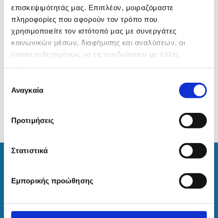
επισκεψιμότητάς μας. Επιπλέον, μοιραζόμαστε
πληροφορίες που αφορούν τον τρόπο που
χρησιμοποιείτε τον ιστότοπό μας με συνεργάτες
κοινωνικών μέσων, διαφήμισης και αναλύσεων, οι
οποίοι ενδεχομένως να τις συνδυάσουν με άλλες
πληροφορίες που τους έχετε παραχωρήσει ή τις οποίες
έχουν συλλέξει σε σχέση με την από μέρους σας χρήση
Επιλογή
των υπηρεσιών τους.
Αναγκαία
συγκατάθεσης
Προτιμήσεις
Στατιστικά
Επικοινωνία
Βασίλειος Πετρόπουλος
Εμπορικής προώθησης
Ιατρείο οφθαλμικών παθήσεων και διαθλαστικής χειρουργικής
Χειρουργός ΟφθαλμίατροςΚινητό : 6945 547 252E-mail:
doctorpetropoulos@gmail.com
----------